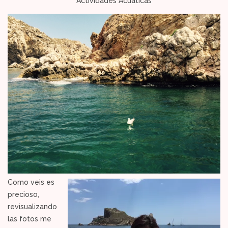
Actividades Acuáticas
Como veis es
precioso,
revisualizando
las fotos me