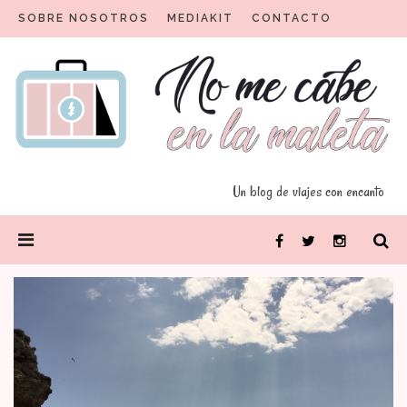
Skip
SOBRE NOSOTROS
MEDIAKIT
CONTACTO
to
content
Un blog para viajeros con encanto
No me cabe en la maleta
Un blog de viajes con encanto
PRIMARY
Facebook
Twitter
Instagram
MENU