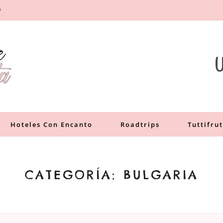
O
a
U
Hoteles Con Encanto
Roadtrips
Tuttifrut
CATEGORÍA:
BULGARIA