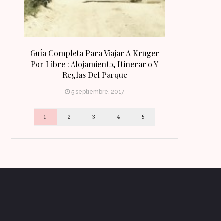
 Qué
Guía Completa Para Viajar A Kruger
8 Razones Para
irineo
Por Libre : Alojamiento, Itinerario Y
Reglas Del Parque
5 septiembre, 2017
1
2
3
4
5