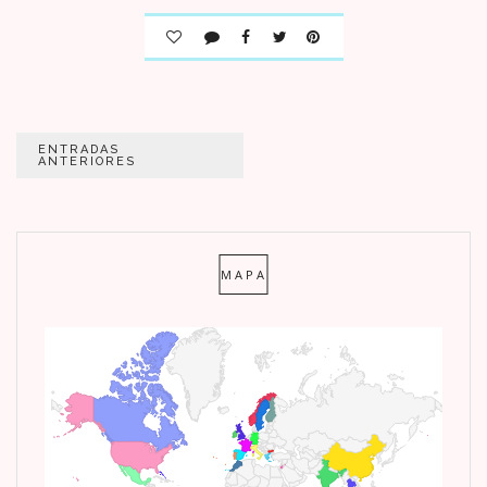
Navegación
ENTRADAS
ANTERIORES
de
entradas
MAPA