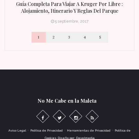
n Fin
Guía Completa Para Viajar A Kruger Por Libre :
Alojamiento, Itinerario Y Reglas Del Parque
5 septiembre, 2017
1
2
3
4
5
No Me Cabe en la Maleta
-
-
-
Aviso Legal
Política de Privacidad
Herramientas de Privacidad
Política de
Cookies
Diseño por: Develmedia