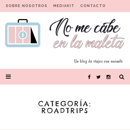
Skip
SOBRE NOSOTROS
MEDIAKIT
CONTACTO
to
content
Un blog para viajeros con encanto
No me cabe en la maleta
Un blog de viajes con encanto
PRIMARY
Facebook
Twitter
Instagram
MENU
CATEGORÍA:
ROADTRIPS