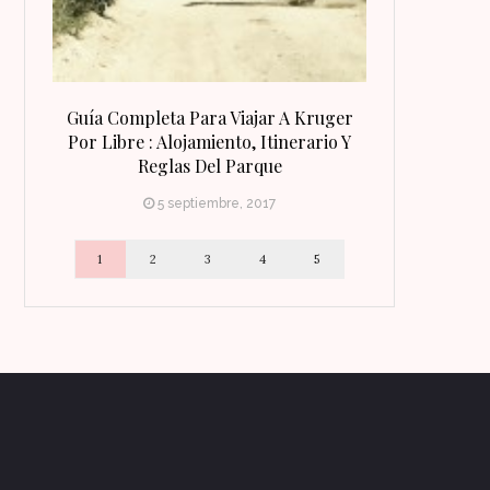
 Qué
Guía Completa Para Viajar A Kruger
8 Razones Para
irineo
Por Libre : Alojamiento, Itinerario Y
Reglas Del Parque
5 septiembre, 2017
1
2
3
4
5