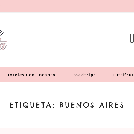
O
a
U
Hoteles Con Encanto
Roadtrips
Tuttifrut
ETIQUETA:
BUENOS AIRES