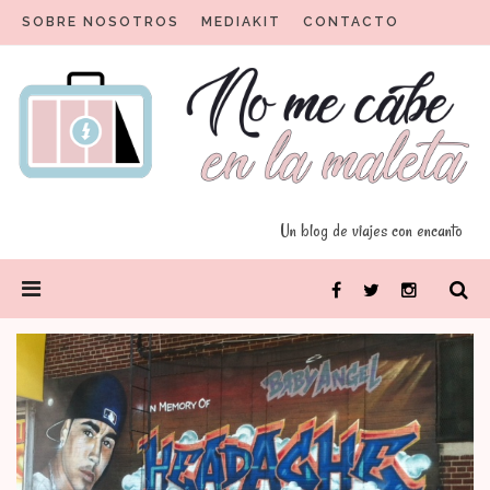
Skip
SOBRE NOSOTROS
MEDIAKIT
CONTACTO
to
content
Un blog para viajeros con encanto
No me cabe en la maleta
Un blog de viajes con encanto
PRIMARY
Facebook
Twitter
Instagram
MENU