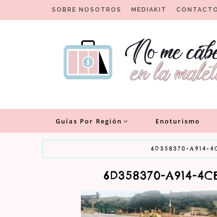
Skip
SOBRE NOSOTROS
MEDIAKIT
CONTACT
to
content
Un blog para viajeros con encanto
No me cabe en la malet
Guías Por Región
Enoturismo
6D358370-A914-
6D358370-A914-4