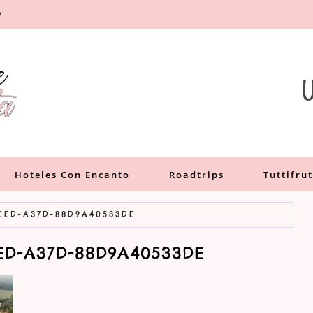
O
a
U
Hoteles Con Encanto
Roadtrips
Tuttifrut
4CED-A37D-88D9A40533DE
CED-A37D-88D9A40533DE