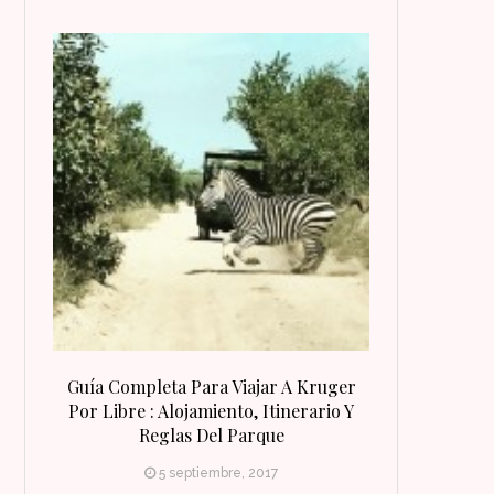
 Qué
Guía Completa Para Viajar A Kruger
8 Razones Para
irineo
Por Libre : Alojamiento, Itinerario Y
Reglas Del Parque
5 septiembre, 2017