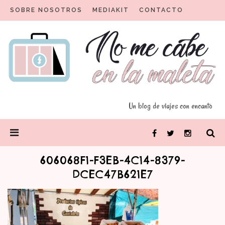
Skip
SOBRE NOSOTROS
MEDIAKIT
CONTACTO
to
content
Un blog para viajeros con encanto
No me cabe en la maleta
Un blog de viajes con encanto
PRIMARY
Facebook
Twitter
Instagram
MENU
606068F1-F3EB-4C14-8379-
DCEC47B621E7