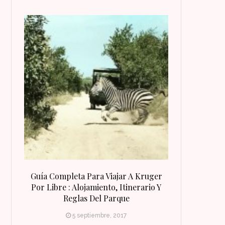
 Qué
Guía Completa Para Viajar A Kruger
8 Razones Para
irineo
Por Libre : Alojamiento, Itinerario Y
Reglas Del Parque
5 septiembre, 2017