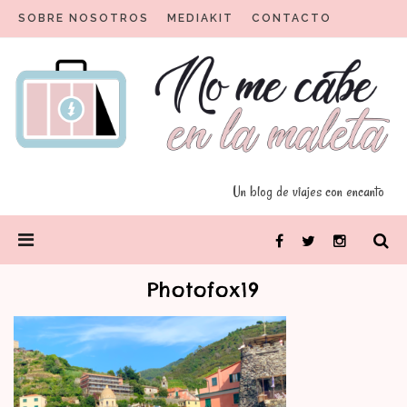
Skip
SOBRE NOSOTROS
MEDIAKIT
CONTACTO
to
content
Un blog para viajeros con encanto
No me cabe en la maleta
Un blog de viajes con encanto
PRIMARY
Facebook
Twitter
Instagram
MENU
Photofox19