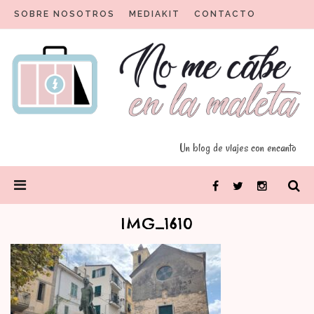
Skip
SOBRE NOSOTROS
MEDIAKIT
CONTACTO
to
content
Un blog para viajeros con encanto
No me cabe en la maleta
Un blog de viajes con encanto
PRIMARY
Facebook
Twitter
Instagram
MENU
IMG_1610