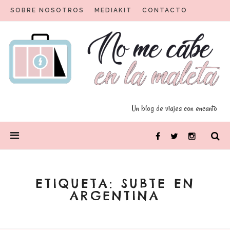
Skip
SOBRE NOSOTROS
MEDIAKIT
CONTACTO
to
content
Un blog para viajeros con encanto
No me cabe en la maleta
Un blog de viajes con encanto
PRIMARY
Facebook
Twitter
Instagram
MENU
ETIQUETA:
SUBTE EN
ARGENTINA