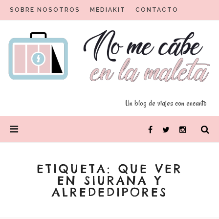
Skip
SOBRE NOSOTROS
MEDIAKIT
CONTACTO
to
content
Un blog para viajeros con encanto
No me cabe en la maleta
Un blog de viajes con encanto
PRIMARY
Facebook
Twitter
Instagram
MENU
ETIQUETA:
QUE VER
EN SIURANA Y
ALREDEDIPORES