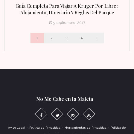
n Fin
Guía Completa Para Viajar A Kruger Por Libre :
Alojamiento, Itinerario Y Reglas Del Parque
5 septiembre, 2017
1
2
3
4
5
No Me Cabe en la Maleta
-
-
-
Aviso Legal
Política de Privacidad
Herramientas de Privacidad
Política de