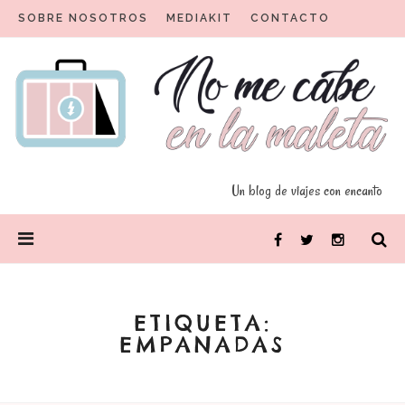
Skip
SOBRE NOSOTROS
MEDIAKIT
CONTACTO
to
content
Un blog para viajeros con encanto
No me cabe en la maleta
Un blog de viajes con encanto
PRIMARY
Facebook
Twitter
Instagram
MENU
ETIQUETA:
EMPANADAS