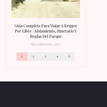
 Qué
Guía Completa Para Viajar A Kruger
8 Razones Para
irineo
Por Libre : Alojamiento, Itinerario Y
Reglas Del Parque
5 septiembre, 2017
1
2
3
4
5