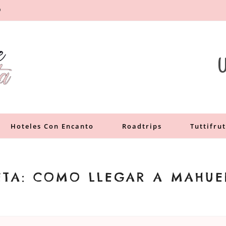
O
a
U
Hoteles Con Encanto
Roadtrips
Tuttifrut
ETA:
COMO LLEGAR A MAHU