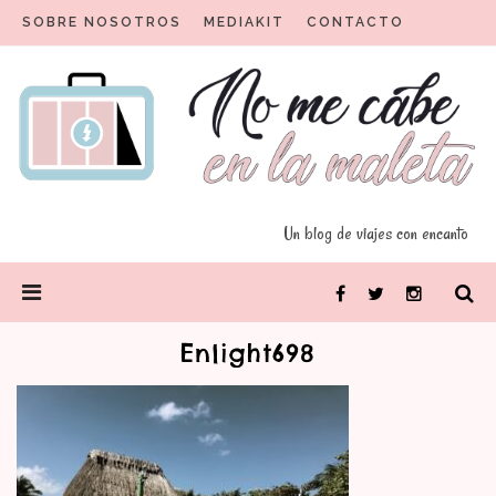
Skip
SOBRE NOSOTROS
MEDIAKIT
CONTACTO
to
content
Un blog para viajeros con encanto
No me cabe en la maleta
Un blog de viajes con encanto
PRIMARY
Facebook
Twitter
Instagram
MENU
Enlight698