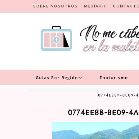
Skip
SOBRE NOSOTROS
MEDIAKIT
CONTACT
to
content
Un blog para viajeros con encanto
No me cabe en la malet
Guías Por Región
Enoturismo
0774EE8B-8E09-
0774EE8B-8E09-4