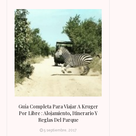
 Qué
Guía Completa Para Viajar A Kruger
8 Razones Para
irineo
Por Libre : Alojamiento, Itinerario Y
Reglas Del Parque
5 septiembre, 2017