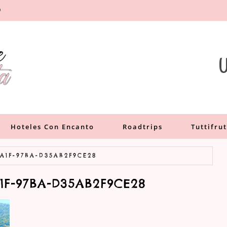
O
a
U
Hoteles Con Encanto
Roadtrips
Tuttifrut
4A1F-97BA-D35AB2F9CE28
A1F-97BA-D35AB2F9CE28