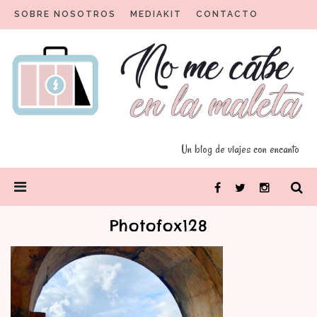
Skip
SOBRE NOSOTROS
MEDIAKIT
CONTACTO
to
content
Un blog para viajeros con encanto
No me cabe en la maleta
Un blog de viajes con encanto
PRIMARY
Facebook
Twitter
Instagram
MENU
Photofox128