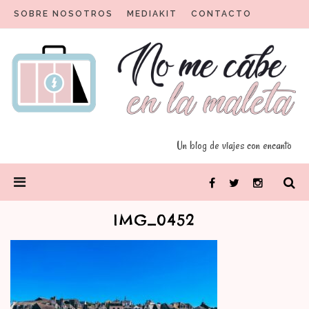
Skip
SOBRE NOSOTROS
MEDIAKIT
CONTACTO
to
content
Un blog para viajeros con encanto
No me cabe en la maleta
Un blog de viajes con encanto
PRIMARY
Facebook
Twitter
Instagram
MENU
IMG_0452