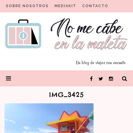
Skip
SOBRE NOSOTROS
MEDIAKIT
CONTACTO
to
content
Un blog para viajeros con encanto
No me cabe en la maleta
Un blog de viajes con encanto
PRIMARY
Facebook
Twitter
Instagram
MENU
IMG_3425