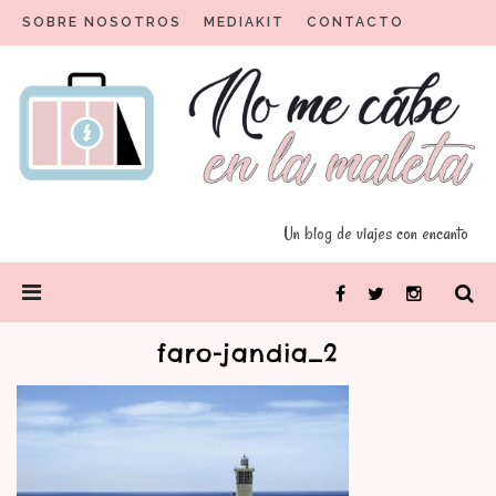
Skip
SOBRE NOSOTROS
MEDIAKIT
CONTACTO
to
content
Un blog para viajeros con encanto
No me cabe en la maleta
Un blog de viajes con encanto
PRIMARY
Facebook
Twitter
Instagram
MENU
faro-jandia_2