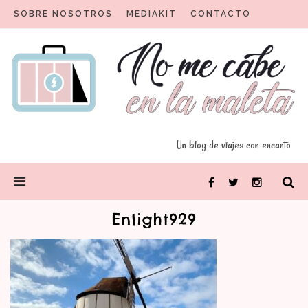
Skip
SOBRE NOSOTROS
MEDIAKIT
CONTACTO
to
content
Un blog para viajeros con encanto
No me cabe en la maleta
Un blog de viajes con encanto
PRIMARY
Facebook
Twitter
Instagram
MENU
Enlight929