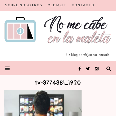
Skip
SOBRE NOSOTROS
MEDIAKIT
CONTACTO
to
content
Un blog para viajeros con encanto
No me cabe en la maleta
Un blog de viajes con encanto
PRIMARY
Facebook
Twitter
Instagram
MENU
tv-3774381_1920