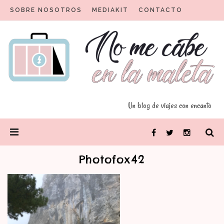
Skip
SOBRE NOSOTROS
MEDIAKIT
CONTACTO
to
content
Un blog para viajeros con encanto
No me cabe en la maleta
Un blog de viajes con encanto
PRIMARY
Facebook
Twitter
Instagram
MENU
Photofox42