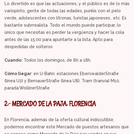
Lo divertido es que las actuaciones, y el público es de lo más
variopinto, gente de todas las edades, punkis con el pelo
verde, adolescentes con litronas, turistas japoneses.. etc .Es
bastante subrrealista. Todo el mundo puede participar, lo
único que necesitas es perder la vergüenza y hacer la cola
antes de las 15.00 para apuntarte a la lista. Apto para
despedidas de solteros
Cuando:
Todos los domingos, de 8h a 18h.
Cómo llegar
: en U-Bahn: estaciones EberswalderStraße
(línea U2) y BernauerStraße (línea U8). Tram (tranvía) M10,
parada:WollinerStraße
2.- MERCADO DE LA PAJA. FLORENCIA
En Florencia, además de la oferta cultural indiscutible,
podemos encontrar este Mercado de puestos artesanos que
se conoce como Mercado de la Paja por vender en sus