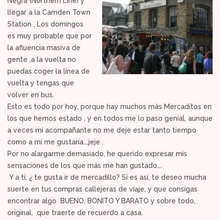
Negra (Northern Line) y
llegar a la Camden Town
Station , Los domingos
es muy probable que por
la afluencia masiva de
gente ,a la vuelta no
puedas coger la línea de
vuelta y tengas que
volver en bus.
Esto es todo por hoy, porque hay muchos más Mercaditos en
los que hemos estado , y en todos me lo paso genial, aunque
a veces mi acompañante no me deje estar tanto tiempo
como a mí me gustaría….jeje .
Por no alargarme demasiado, he querido expresar mis
sensaciones de los que más me han gustado….
Y a tí, ¿ te gusta ir de mercadillo? Si es así, te deseo mucha
suerte en tus compras callejeras de viaje, y que consigas
encontrar algo BUENO, BONITO Y BARATO y sobre todo,
original, que traerte de recuerdo a casa.