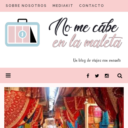
Skip
SOBRE NOSOTROS
MEDIAKIT
CONTACTO
to
content
Un blog para viajeros con encanto
No me cabe en la maleta
Un blog de viajes con encanto
PRIMARY
Facebook
Twitter
Instagram
MENU