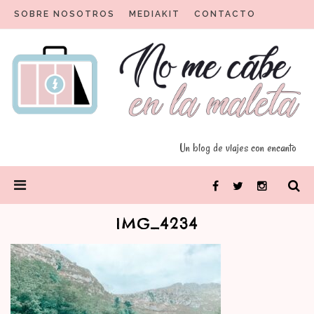
Skip
SOBRE NOSOTROS
MEDIAKIT
CONTACTO
to
content
Un blog para viajeros con encanto
No me cabe en la maleta
Un blog de viajes con encanto
PRIMARY
Facebook
Twitter
Instagram
MENU
IMG_4234