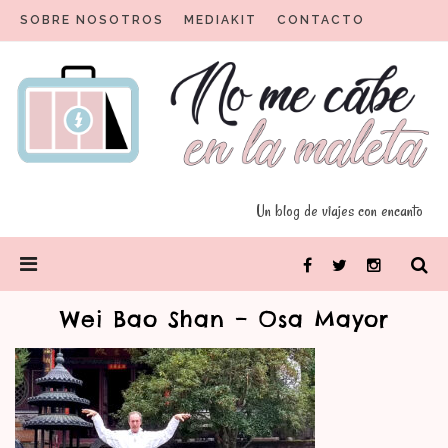
Skip
SOBRE NOSOTROS
MEDIAKIT
CONTACTO
to
content
Un blog para viajeros con encanto
No me cabe en la maleta
Un blog de viajes con encanto
PRIMARY
Facebook
Twitter
Instagram
MENU
Wei Bao Shan – Osa Mayor