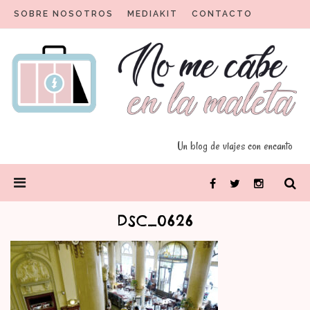
Skip
SOBRE NOSOTROS
MEDIAKIT
CONTACTO
to
content
Un blog para viajeros con encanto
No me cabe en la maleta
Un blog de viajes con encanto
PRIMARY
Facebook
Twitter
Instagram
MENU
DSC_0626