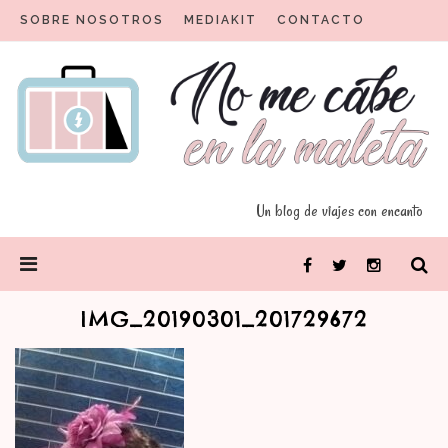
Skip
SOBRE NOSOTROS
MEDIAKIT
CONTACTO
to
content
Un blog para viajeros con encanto
No me cabe en la maleta
Un blog de viajes con encanto
PRIMARY
Facebook
Twitter
Instagram
MENU
IMG_20190301_201729672