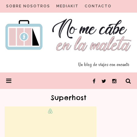
Skip
SOBRE NOSOTROS
MEDIAKIT
CONTACTO
to
content
Un blog para viajeros con encanto
No me cabe en la maleta
Un blog de viajes con encanto
PRIMARY
Facebook
Twitter
Instagram
MENU
Superhost