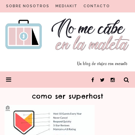
Skip
SOBRE NOSOTROS
MEDIAKIT
CONTACTO
to
content
Un blog para viajeros con encanto
No me cabe en la maleta
Un blog de viajes con encanto
PRIMARY
Facebook
Twitter
Instagram
MENU
como ser superhost