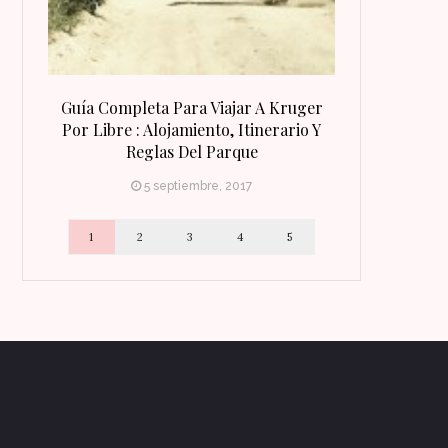
 Qué
Guía Completa Para Viajar A Kruger
8 Razones Para
irineo
Por Libre : Alojamiento, Itinerario Y
Reglas Del Parque
5 septiembre, 2017
1
2
3
4
5