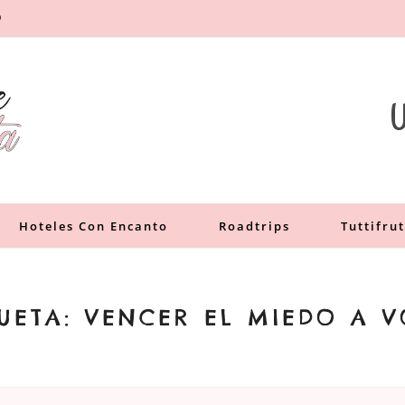
O
a
U
Hoteles Con Encanto
Roadtrips
Tuttifrut
QUETA:
VENCER EL MIEDO A V