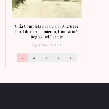
 Qué
Guía Completa Para Viajar A Kruger
8 Razones Para
irineo
Por Libre : Alojamiento, Itinerario Y
Reglas Del Parque
5 septiembre, 2017
1
2
3
4
5