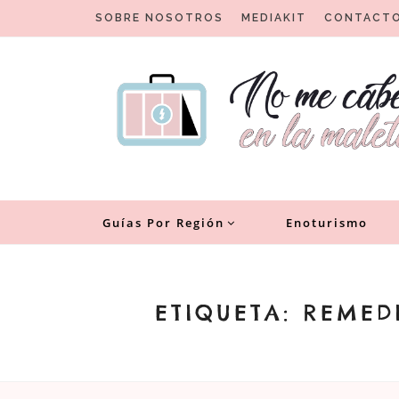
Skip
SOBRE NOSOTROS
MEDIAKIT
CONTACT
to
content
Un blog para viajeros con encanto
No me cabe en la malet
Guías Por Región
Enoturismo
ETIQUETA:
REMED