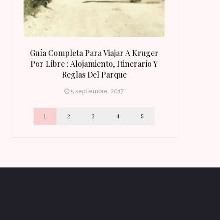
 Qué
Guía Completa Para Viajar A Kruger
8 Razones Para
irineo
Por Libre : Alojamiento, Itinerario Y
Reglas Del Parque
5 septiembre, 2017
1
2
3
4
5