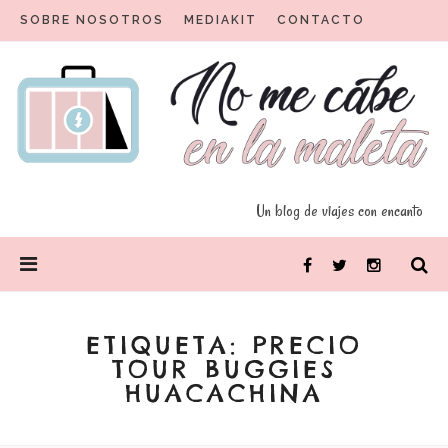
Skip
SOBRE NOSOTROS
MEDIAKIT
CONTACTO
to
content
Un blog para viajeros con encanto
No me cabe en la maleta
Un blog de viajes con encanto
PRIMARY
Facebook
Twitter
Instagram
MENU
ETIQUETA:
PRECIO
TOUR BUGGIES
HUACACHINA