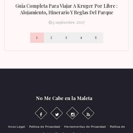
n Fin
Guía Completa Para Viajar A Kruger Por Libre :
Alojamiento, Itinerario Y Reglas Del Parque
5 septiembre, 2017
1
2
3
4
5
No Me Cabe en la Maleta
-
-
-
Aviso Legal
Política de Privacidad
Herramientas de Privacidad
Política de