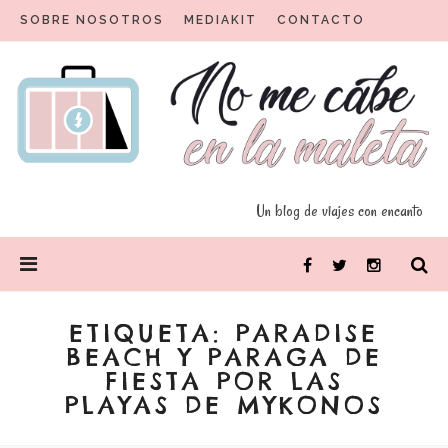
Skip
SOBRE NOSOTROS
MEDIAKIT
CONTACTO
to
content
Un blog para viajeros con encanto
No me cabe en la maleta
Un blog de viajes con encanto
PRIMARY
Facebook
Twitter
Instagram
MENU
ETIQUETA:
PARADISE
BEACH Y PARAGA DE
FIESTA POR LAS
PLAYAS DE MYKONOS