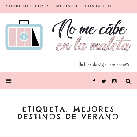
Skip
SOBRE NOSOTROS
MEDIAKIT
CONTACTO
to
content
Un blog para viajeros con encanto
No me cabe en la maleta
Un blog de viajes con encanto
PRIMARY
Facebook
Twitter
Instagram
MENU
ETIQUETA:
MEJORES
DESTINOS DE VERANO