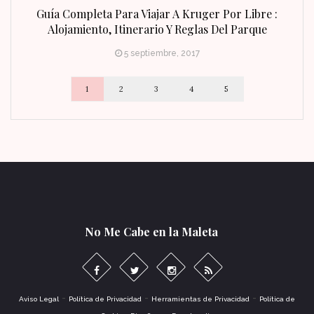
n Fin
Guía Completa Para Viajar A Kruger Por Libre :
Alojamiento, Itinerario Y Reglas Del Parque
5 septiembre, 2017
1
2
3
4
5
No Me Cabe en la Maleta
-
-
-
Aviso Legal
Política de Privacidad
Herramientas de Privacidad
Política de