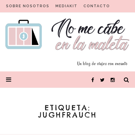
Skip
SOBRE NOSOTROS
MEDIAKIT
CONTACTO
to
content
Un blog para viajeros con encanto
No me cabe en la maleta
Un blog de viajes con encanto
PRIMARY
Facebook
Twitter
Instagram
MENU
ETIQUETA:
JUGHFRAUCH