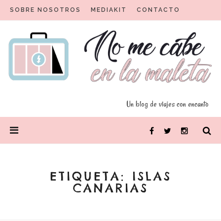
Skip
SOBRE NOSOTROS
MEDIAKIT
CONTACTO
to
content
Un blog para viajeros con encanto
No me cabe en la maleta
Un blog de viajes con encanto
PRIMARY
Facebook
Twitter
Instagram
MENU
ETIQUETA:
ISLAS
CANARIAS