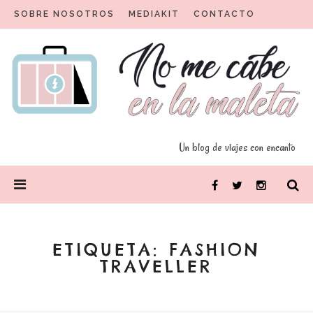
Skip
SOBRE NOSOTROS
MEDIAKIT
CONTACTO
to
content
Un blog para viajeros con encanto
No me cabe en la maleta
Un blog de viajes con encanto
PRIMARY
Facebook
Twitter
Instagram
MENU
ETIQUETA:
FASHION
TRAVELLER