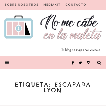
Skip
SOBRE NOSOTROS
MEDIAKIT
CONTACTO
to
content
Un blog para viajeros con encanto
No me cabe en la maleta
Un blog de viajes con encanto
PRIMARY
Facebook
Twitter
Instagram
MENU
ETIQUETA:
ESCAPADA
LYON