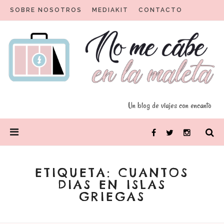
Skip
SOBRE NOSOTROS
MEDIAKIT
CONTACTO
to
content
Un blog para viajeros con encanto
No me cabe en la maleta
Un blog de viajes con encanto
PRIMARY
Facebook
Twitter
Instagram
MENU
ETIQUETA:
CUANTOS
DIAS EN ISLAS
GRIEGAS