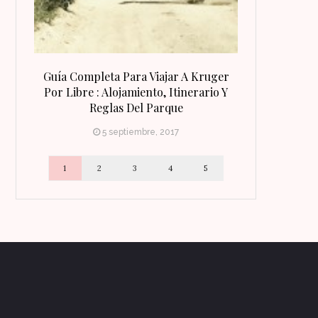
 Qué
Guía Completa Para Viajar A Kruger
8 Razones Para
irineo
Por Libre : Alojamiento, Itinerario Y
Reglas Del Parque
5 septiembre, 2017
1
2
3
4
5