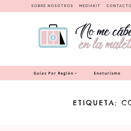
Skip
SOBRE NOSOTROS
MEDIAKIT
CONTACT
to
content
Un blog para viajeros con encanto
No me cabe en la malet
Guías Por Región
Enoturismo
ETIQUETA:
C