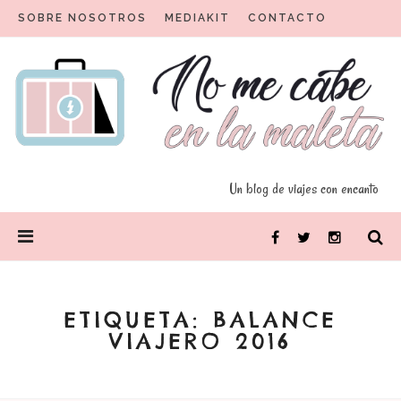
Skip
SOBRE NOSOTROS
MEDIAKIT
CONTACTO
to
content
Un blog para viajeros con encanto
No me cabe en la maleta
Un blog de viajes con encanto
PRIMARY
Facebook
Twitter
Instagram
MENU
ETIQUETA:
BALANCE
VIAJERO 2016