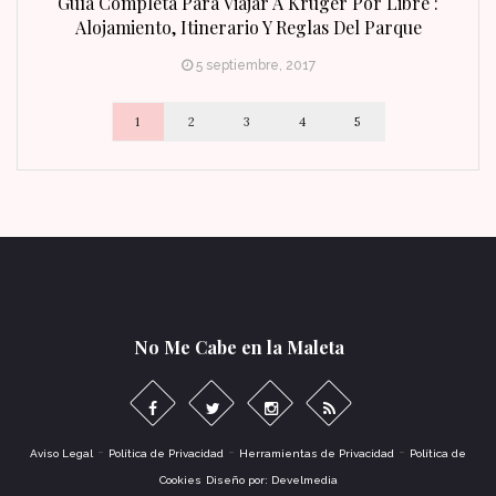
n Fin
Guía Completa Para Viajar A Kruger Por Libre :
Alojamiento, Itinerario Y Reglas Del Parque
5 septiembre, 2017
1
2
3
4
5
No Me Cabe en la Maleta
-
-
-
Aviso Legal
Política de Privacidad
Herramientas de Privacidad
Política de
Cookies
Diseño por: Develmedia